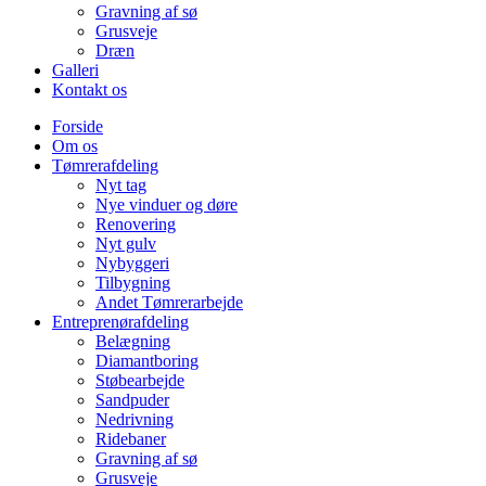
Gravning af sø
Grusveje
Dræn
Galleri
Kontakt os
Forside
Om os
Tømrerafdeling
Nyt tag
Nye vinduer og døre
Renovering
Nyt gulv
Nybyggeri
Tilbygning
Andet Tømrerarbejde
Entreprenørafdeling
Belægning
Diamantboring
Støbearbejde
Sandpuder
Nedrivning
Ridebaner
Gravning af sø
Grusveje