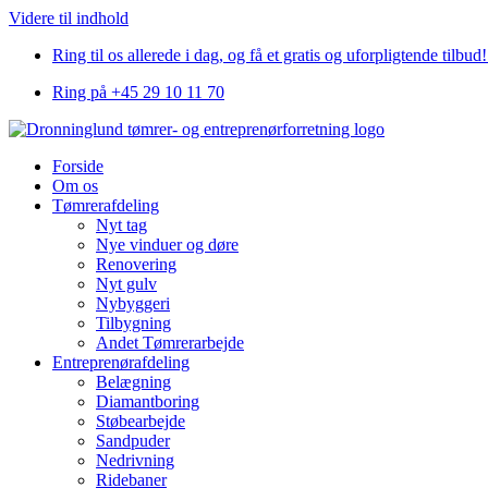
Videre til indhold
Ring til os allerede i dag, og få et gratis og uforpligtende tilbu
Ring på +45 29 10 11 70
Forside
Om os
Tømrerafdeling
Nyt tag
Nye vinduer og døre
Renovering
Nyt gulv
Nybyggeri
Tilbygning
Andet Tømrerarbejde
Entreprenørafdeling
Belægning
Diamantboring
Støbearbejde
Sandpuder
Nedrivning
Ridebaner